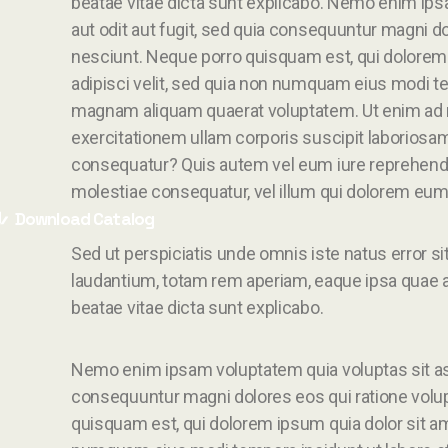
beatae vitae dicta sunt explicabo. Nemo enim ips
aut odit aut fugit, sed quia consequuntur magni d
nesciunt. Neque porro quisquam est, qui dolorem 
adipisci velit, sed quia non numquam eius modi te
magnam aliquam quaerat voluptatem. Ut enim ad
exercitationem ullam corporis suscipit laboriosam
consequatur? Quis autem vel eum iure reprehenderi
molestiae consequatur, vel illum qui dolorem eum 
Download Catalog
Sed ut perspiciatis unde omnis iste natus error
laudantium, totam rem aperiam, eaque ipsa quae ab 
beatae vitae dicta sunt explicabo.
Nemo enim ipsam voluptatem quia voluptas sit aspe
consequuntur magni dolores eos qui ratione volu
quisquam est, qui dolorem ipsum quia dolor sit ame