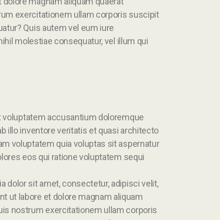
t dolore magnam aliquam quaerat
rum exercitationem ullam corporis suscipit
uatur? Quis autem vel eum iure
ihil molestiae consequatur, vel illum qui
 sit voluptatem accusantium doloremque
illo inventore veritatis et quasi architecto
am voluptatem quia voluptas sit aspernatur
olores eos qui ratione voluptatem sequi
olor sit amet, consectetur, adipisci velit,
t ut labore et dolore magnam aliquam
uis nostrum exercitationem ullam corporis