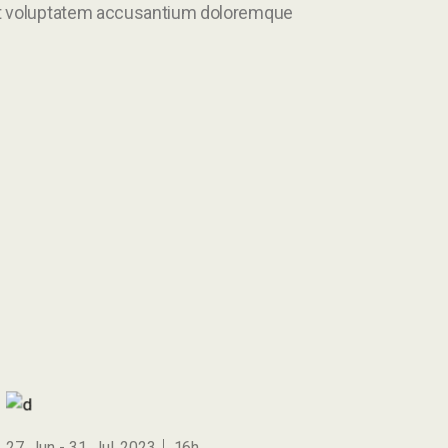
 sit voluptatem accusantium doloremque
27. Jun
31. Jul. 2023
16h