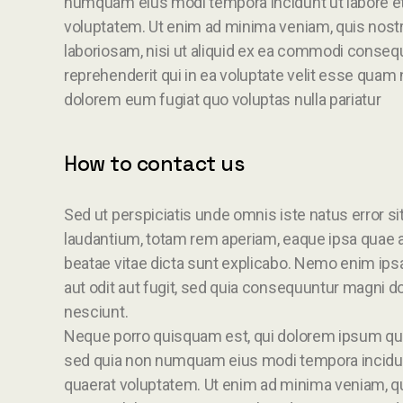
numquam eius modi tempora incidunt ut labore e
voluptatem. Ut enim ad minima veniam, quis nost
laboriosam, nisi ut aliquid ex ea commodi conseq
reprehenderit qui in ea voluptate velit esse quam n
dolorem eum fugiat quo voluptas nulla pariatur
How to contact us
Sed ut perspiciatis unde omnis iste natus error
laudantium, totam rem aperiam, eaque ipsa quae ab 
beatae vitae dicta sunt explicabo. Nemo enim ips
aut odit aut fugit, sed quia consequuntur magni d
nesciunt.
Neque porro quisquam est, qui dolorem ipsum quia d
sed quia non numquam eius modi tempora incidun
quaerat voluptatem. Ut enim ad minima veniam, q