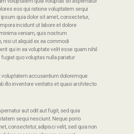
am voluptatem quia voluptas sit aspernatur
olores eos qui ratione voluptatem sequi
ipsum quia dolor sit amet, consectetur,
mpora incidunt ut labore et dolore
 minima veniam, quis nostrum
, nisi ut aliquid ex ea commodi
t qui in ea voluptate velit esse quam nihil
fugiat quo voluptas nulla pariatur
 sit voluptatem accusantium doloremque
illo inventore veritatis et quasi architecto
rnatur aut odit aut fugit, sed quia
ptatem sequi nesciunt. Neque porro
t, consectetur, adipisci velit, sed quia non