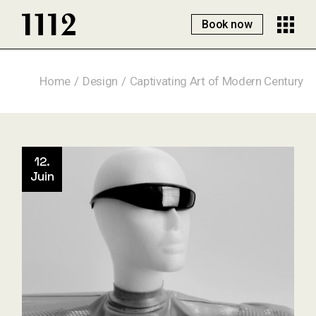
Book now
Home
Design
Captivating Art of Modern Century
12.
Juin